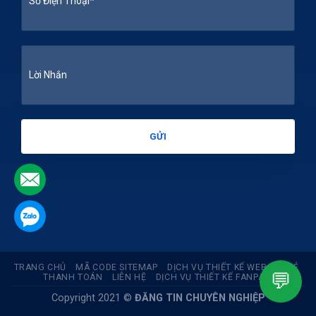
.
.
TRANG CHỦ
MÃ CODE SITEMAP
DỊCH VỤ THIẾT KẾ WEB GIÁ RẺ
💬
THANH TOÁN
LIÊN HỆ
DỊCH VỤ THIẾT KẾ FANPAGE
Copyright 2021 ©
ĐĂNG TIN CHUYÊN NGHIỆP