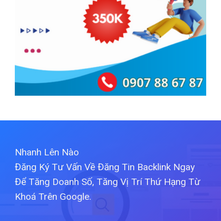
Nhanh Lên Nào
Đăng Ký Tư Vấn Về Đăng Tin Backlink Ngay
Để Tăng Doanh Số, Tăng Vị Trí Thứ Hạng Từ
Khoá Trên Google.