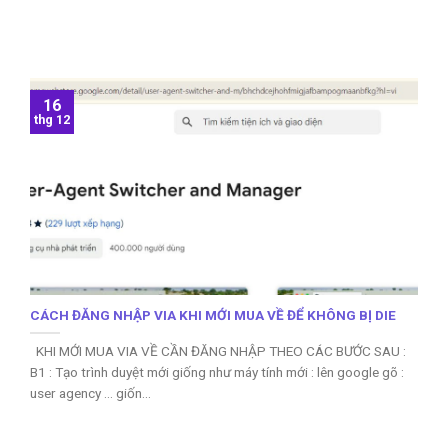
16
thg 12
CÁCH ĐĂNG NHẬP VIA KHI MỚI MUA VỀ ĐỂ KHÔNG BỊ DIE
KHI MỚI MUA VIA VỀ CẦN ĐĂNG NHẬP THEO CÁC BƯỚC SAU :
B1 : Tạo trình duyệt mới giống như máy tính mới : lên google gõ :
user agency … giốn...