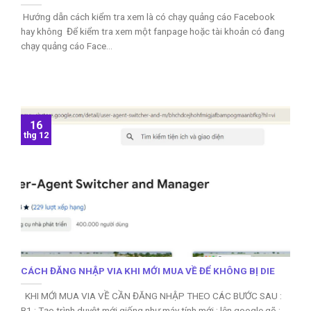
Hướng dẫn cách kiểm tra xem là có chạy quảng cáo Facebook
hay không Để kiểm tra xem một fanpage hoặc tài khoản có đang
chạy quảng cáo Face...
16
thg 12
CÁCH ĐĂNG NHẬP VIA KHI MỚI MUA VỀ ĐỂ KHÔNG BỊ DIE
KHI MỚI MUA VIA VỀ CẦN ĐĂNG NHẬP THEO CÁC BƯỚC SAU :
B1 : Tạo trình duyệt mới giống như máy tính mới : lên google gõ :