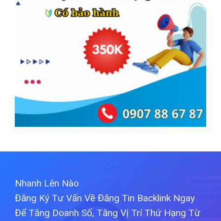
Nhanh Lên Nào
Đăng Ký Tư Vấn Về Đăng Tin Backlink Ngay
Để Tăng Doanh Số, Tăng Vị Trí Thứ Hạng Từ