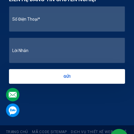
.
.
TRANG CHỦ
MÃ CODE SITEMAP
DỊCH VỤ THIẾT KẾ WEB GIÁ RẺ