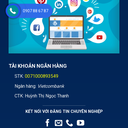
0907 88 67 87
TÀI KHOẢN NGÂN HÀNG
STK:
0071000893549
Ngân hàng:
Vietcombank
CTK: Huỳnh Thị Ngọc Thanh
KẾT NỐI VỚI ĐĂNG TIN CHUYÊN NGHIỆP