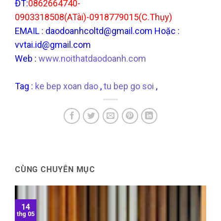
ĐT:
0862664740-
0903318508(ATài)-0918779015(C.Thụy)
EMAIL : daodoanhcoltd@gmail.com
Hoặc :
vvtai.id@gmail.com
Web
:
www.noithatdaodoanh.com
Tag :
ke bep xoan dao
,
tu bep go soi
,
CÙNG CHUYÊN MỤC
14
thg 05