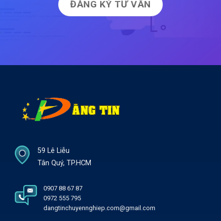
ĐĂNG KÝ TƯ VẤN
59 Lê Liễu
Tân Quý, TP.HCM
0907 88 67 87
0972 555 795
dangtinchuyennghiep.com@gmail.com