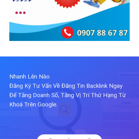
Nhanh Lên Nào
Đăng Ký Tư Vấn Về Đăng Tin Backlink Ngay
Để Tăng Doanh Số, Tăng Vị Trí Thứ Hạng Từ
Khoá Trên Google.