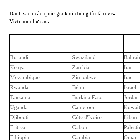
Danh sách các quốc gia khó chúng tôi làm visa
Vietnam như sau:
Burundi
Swaziland
Bahrai
Kenya
Zambia
Iran
Mozambique
Zimbabwe
Iraq
Rwanda
Bénin
Israel
Tanzania
Burkina Faso
Jordan
Uganda
Cameroon
Kuwai
Djibouti
Côte d'Ivoire
Liban
Eritrea
Gabon
Palesti
Ethiopia
Gambia
Oman