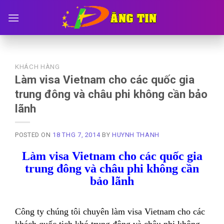
Skip
to
content
KHÁCH HÀNG
Làm visa Vietnam cho các quốc gia
trung đông và châu phi không cần bảo
lãnh
POSTED ON
18 THG 7, 2014
BY
HUYNH THANH
Làm visa Vietnam cho các quốc gia
trung đông và châu phi không cần
bảo lãnh
Công ty chúng tôi chuyên làm visa Vietnam cho các
khách quốc tịch khó trung đông và châu phi không