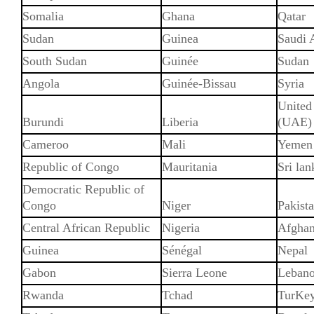
Somalia
Ghana
Qatar
Sudan
Guinea
Saudi 
South Sudan
Guinée
Sudan
Angola
Guinée-Bissau
Syria
United
Burundi
Liberia
(UAE)
Cameroo
Mali
Yemen
Republic of Congo
Mauritania
Sri lan
Democratic Republic of
Congo
Niger
Pakist
Central African Republic
Nigeria
Afghan
Guinea
Sénégal
Nepal
Gabon
Sierra Leone
Leban
Rwanda
Tchad
TurKe