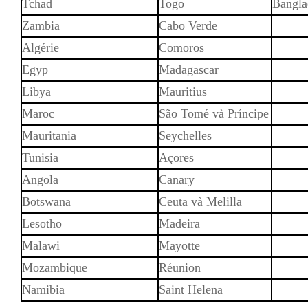
Tchad
Togo
Bangla
Zambia
Cabo Verde
Algérie
Comoros
Egyp
Madagascar
Libya
Mauritius
Maroc
São Tomé và Príncipe
Mauritania
Seychelles
Tunisia
Açores
Angola
Canary
Botswana
Ceuta và Melilla
Lesotho
Madeira
Malawi
Mayotte
Mozambique
Réunion
Namibia
Saint Helena