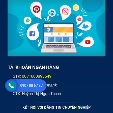
TÀI KHOẢN NGÂN HÀNG
STK:
0071000893549
Ngân hàng:
Vietcombank
0907 88 67 87
CTK: Huỳnh Thị Ngọc Thanh
KẾT NỐI VỚI ĐĂNG TIN CHUYÊN NGHIỆP