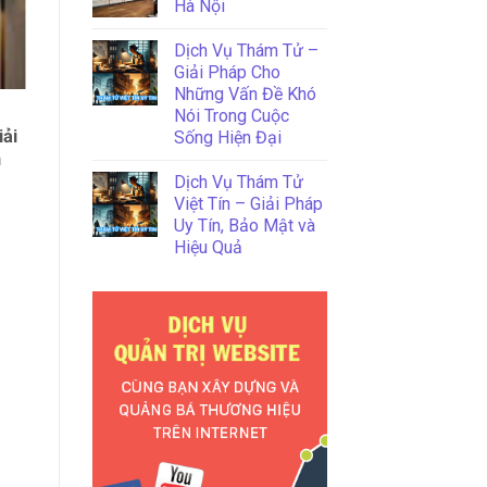
Hà Nội
Dịch Vụ Thám Tử –
Giải Pháp Cho
Những Vấn Đề Khó
Giấy Decal Dán Tường Có Keo
Nói Trong Cuộc
iải
Sẵn – Đẹp, Bền, Dễ Thi Công
Sống Hiện Đại
n
Dịch Vụ Thám Tử
Việt Tín – Giải Pháp
Uy Tín, Bảo Mật và
Hiệu Quả