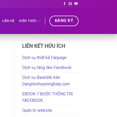
ĐĂNG KÝ
LIÊN HỆ
KIẾN THỨC
LIÊN KẾT HỮU ÍCH
Dịch vụ thiết kế Fanpage
Dịch vụ tăng like Facebook
Dịch vụ Backlink trên
Dangtinchuyennghiep.com
EBOOK 7 BƯỚC THỐNG TRỊ
FACEBOOK
Quản trị website