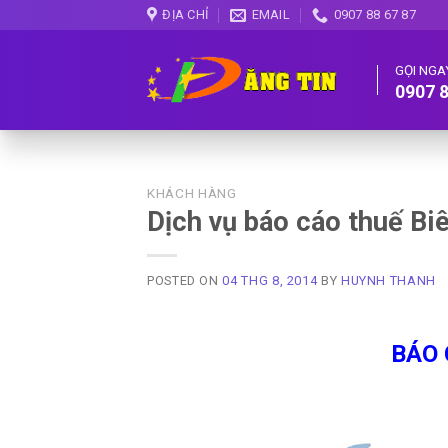
Skip
ĐỊA CHỈ
EMAIL
0907 88 67 87
to
content
GỌI NGA
0907 8
KHÁCH HÀNG
Dịch vụ báo cáo thuế Bi
POSTED ON
04 THG 8, 2014
BY
HUYNH THANH
BÁO 