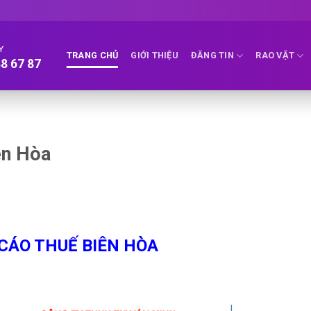
Y
TRANG CHỦ
GIỚI THIỆU
ĐĂNG TIN
RAO VẶT
8 67 87
ên Hòa
CÁO THUẾ BIÊN HÒA