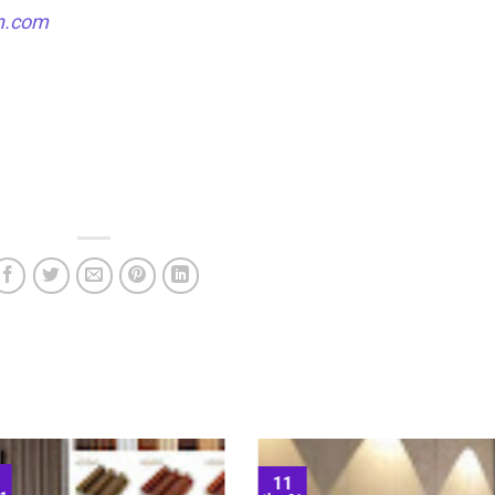
n.com
11