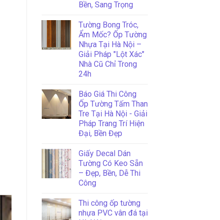
Bền, Sang Trọng
Tường Bong Tróc,
Ẩm Mốc? Ốp Tường
Nhựa Tại Hà Nội –
Giải Pháp "Lột Xác"
Nhà Cũ Chỉ Trong
24h
Báo Giá Thi Công
Ốp Tường Tấm Than
Tre Tại Hà Nội - Giải
Pháp Trang Trí Hiện
Đại, Bền Đẹp
Giấy Decal Dán
Tường Có Keo Sẵn
– Đẹp, Bền, Dễ Thi
Công
Thi công ốp tường
25
nhựa PVC vân đá tại
thg 11