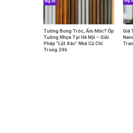
thg 
thg 05
 Tấm Than Tre
Tường Bong Tróc, Ẩm Mốc? Ốp
Giá
ồ Đề, Long Biên
Tường Nhựa Tại Hà Nội – Giải
Nano
Pháp "Lột Xác" Nhà Cũ Chỉ
Tran
Trong 24h