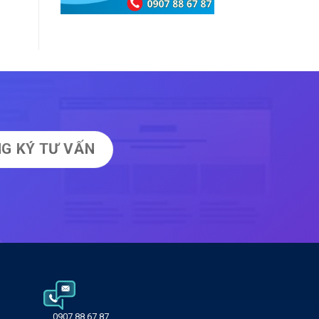
G KÝ TƯ VẤN
0907 88 67 87