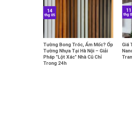
11
14
thg 
thg 05
 Tấm Than Tre
Tường Bong Tróc, Ẩm Mốc? Ốp
Giá
ồ Đề, Long Biên
Tường Nhựa Tại Hà Nội – Giải
Nano
Pháp "Lột Xác" Nhà Cũ Chỉ
Tran
Trong 24h