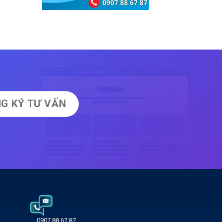
G KÝ TƯ VẤN
0907 88 67 87