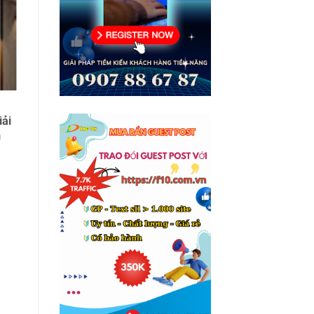
25
thg 11
Giấy Decal Dán Tường Có Keo
iải
Sẵn – Đẹp, Bền, Dễ Thi Công
n