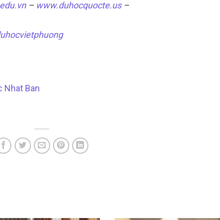
edu.vn
–
www.duhocquocte.us
–
uhocvietphuong
c Nhat Ban