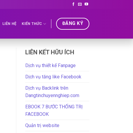
ĐĂNG KÝ
LIÊN HỆ
KIẾN THỨC
LIÊN KẾT HỮU ÍCH
Dịch vụ thiết kế Fanpage
Dịch vụ tăng like Facebook
Dịch vụ Backlink trên
Dangtinchuyennghiep.com
EBOOK 7 BƯỚC THỐNG TRỊ
FACEBOOK
Quản trị website