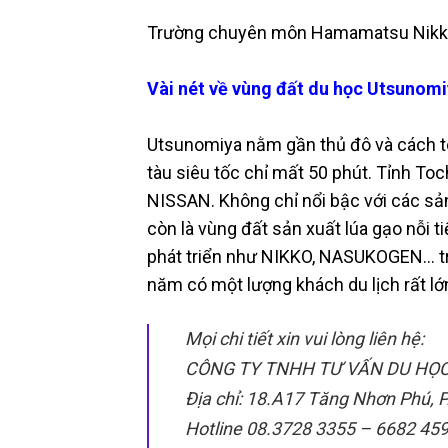
Trường chuyên môn Hamamatsu Nikk
Vài nét về vùng đất du học Utsunom
Utsunomiya nằm gần thủ đô và cách to
tàu siêu tốc chỉ mất 50 phút. Tỉnh To
NISSAN. Không chỉ nổi bậc với các sả
còn là vùng đất sản xuất lúa gạo nỗi t
phát triển như NIKKO, NASUKOGEN... t
năm có một lượng khách du lịch rất lớ
Mọi chi tiết xin vui lòng liên hệ:
CÔNG TY TNHH TƯ VẤN DU HỌ
Địa chỉ: 18.A17 Tăng Nhơn Phú, P
Hotline 08.3728 3355 – 6682 45