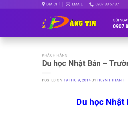
Skip
ĐỊA CHỈ
EMAIL
0907 88 67 87
to
content
GỌI NGA
0907 8
KHÁCH HÀNG
Du học Nhật Bản – Trườ
POSTED ON
19 THG 9, 2014
BY
HUYNH THANH
Du học Nhật