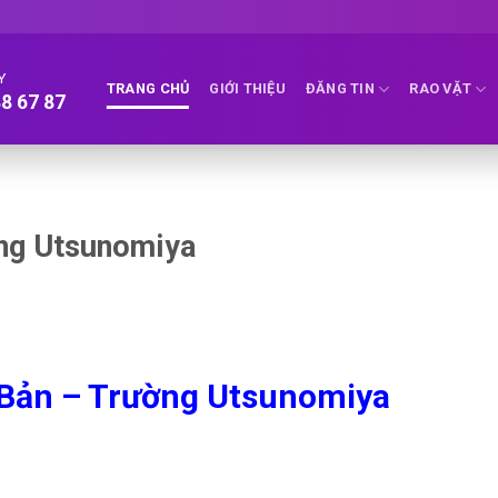
Y
TRANG CHỦ
GIỚI THIỆU
ĐĂNG TIN
RAO VẶT
8 67 87
ng Utsunomiya
 Bản – Trường Utsunomiya