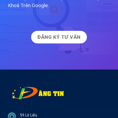
Khoá Trên Google.
ĐĂNG KÝ TƯ VẤN
59 Lê Liễu