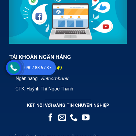
TÀI KHOẢN NGÂN HÀNG
STK:
0071000893549
0907 88 67 87
Ngân hàng:
Vietcombank
CTK: Huỳnh Thị Ngọc Thanh
KẾT NỐI VỚI ĐĂNG TIN CHUYÊN NGHIỆP