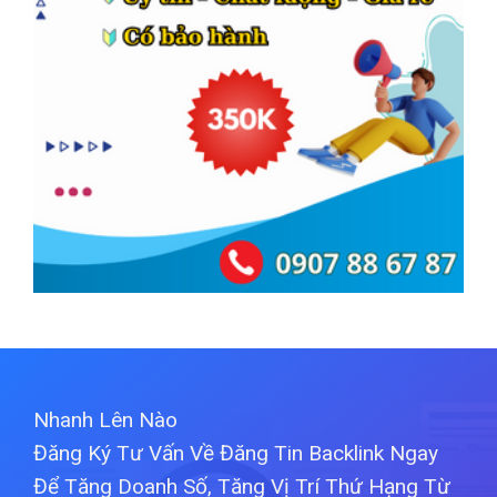
Nhanh Lên Nào
Đăng Ký Tư Vấn Về Đăng Tin Backlink Ngay
Để Tăng Doanh Số, Tăng Vị Trí Thứ Hạng Từ