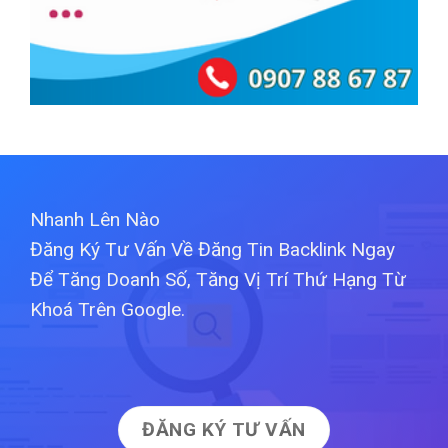
Nhanh Lên Nào
Đăng Ký Tư Vấn Về Đăng Tin Backlink Ngay
Để Tăng Doanh Số, Tăng Vị Trí Thứ Hạng Từ
Khoá Trên Google.
ĐĂNG KÝ TƯ VẤN