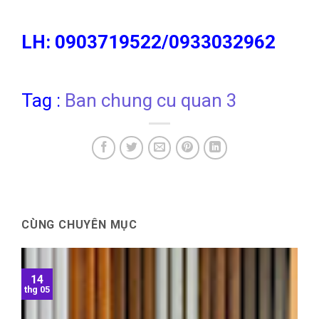
LH: 0903719522/0933032962
Tag :
Ban chung cu quan 3
CÙNG CHUYÊN MỤC
14
thg 05