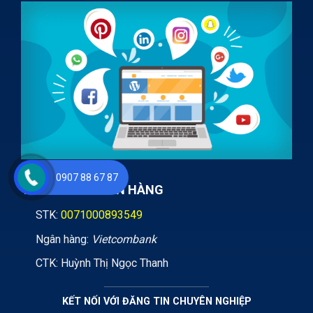
0907 88 67 87
TÀI KHOẢN NGÂN HÀNG
STK:
0071000893549
Ngân hàng:
Vietcombank
CTK: Huỳnh Thị Ngọc Thanh
KẾT NỐI VỚI ĐĂNG TIN CHUYÊN NGHIỆP