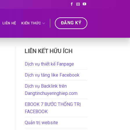
ĐĂNG KÝ
LIÊN HỆ
KIẾN THỨC
LIÊN KẾT HỮU ÍCH
Dịch vụ thiết kế Fanpage
Dịch vụ tăng like Facebook
Dịch vụ Backlink trên
Dangtinchuyennghiep.com
EBOOK 7 BƯỚC THỐNG TRỊ
FACEBOOK
Quản trị website