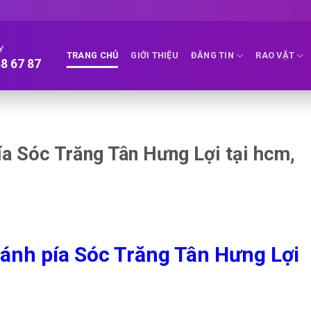
Y
TRANG CHỦ
GIỚI THIỆU
ĐĂNG TIN
RAO VẶT
8 67 87
́a Sóc Trăng Tân Hưng Lợi tại hcm,
́nh pía Sóc Trăng Tân Hưng Lợi