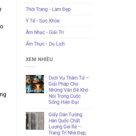
ữ
Thời Trang - Làm Đẹp
Y Tế - Sức Khỏe
ảo
Âm Nhạc - Giải Trí
Ẩm Thực - Du Lịch
ề
XEM NHIỀU
Dịch Vụ Thám Tử –
Giải Pháp Cho
Những Vấn Đề Khó
óng
Nói Trong Cuộc
Sống Hiện Đại
Giấy Dán Tường
Hàn Quốc Chất
Lượng Giá Rẻ –
Trang Trí Nhà Đẹp,