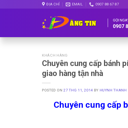
Skip
ĐỊA CHỈ
EMAIL
0907 88 67 87
to
content
GỌI NGA
0907 8
KHÁCH HÀNG
Chuyên cung cấp bánh pi
giao hàng tận nhà
POSTED ON
27 THG 11, 2014
BY
HUYNH THANH
Chuyên cung cấp ba