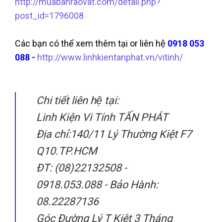
http://muabanraovat.com/detail.php?
post_id=1796008
Các bạn có thể xem thêm tại or liên hệ
0918 053
088 -
http://www.linhkientanphat.vn/vitinh/
Chi tiết liên hệ tại:
Linh Kiện Vi Tính TẤN PHÁT
Địa chỉ:140/11 Lý Thường Kiệt F7
Q10.TP.HCM
ĐT: (08)22132508 -
0918.053.088 - Bảo Hành:
08.22287136
Góc Đường Lý T Kiệt 3 Tháng