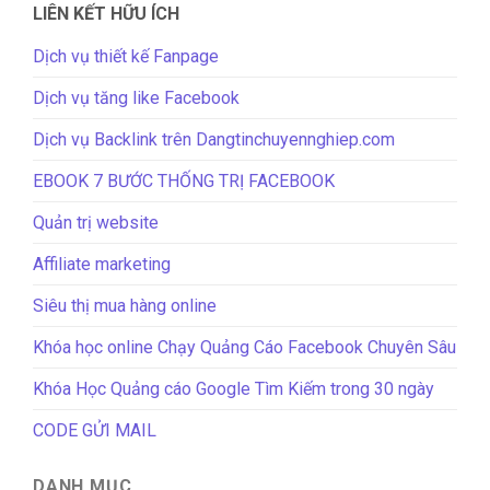
LIÊN KẾT HỮU ÍCH
Dịch vụ thiết kế Fanpage
Dịch vụ tăng like Facebook
Dịch vụ Backlink trên Dangtinchuyennghiep.com
EBOOK 7 BƯỚC THỐNG TRỊ FACEBOOK
Quản trị website
Affiliate marketing
Siêu thị mua hàng online
Khóa học online Chạy Quảng Cáo Facebook Chuyên Sâu
Khóa Học Quảng cáo Google Tìm Kiếm trong 30 ngày
CODE GỬI MAIL
DANH MỤC