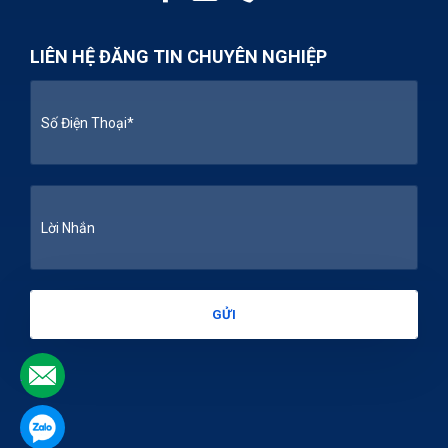
LIÊN HỆ ĐĂNG TIN CHUYÊN NGHIỆP
.
.