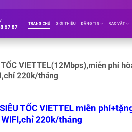
Y
TRANG CHỦ
GIỚI THIỆU
ĐĂNG TIN
RAO VẶT
8 67 87
ÊU TỐC VIETTEL(12Mbps),miễn phí hò
,chỉ 220k/tháng
SIÊU TỐC VIETTEL miễn phí+tặn
WIFI,chỉ 220k/tháng