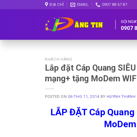
Skip
ĐỊA CHỈ
EMAIL
0907 88 67 87
to
content
GỌI NGA
0907 8
KHÁCH HÀNG
Lắp đặt Cáp Quang SI
mạng+ tặng MoDem WIFI
POSTED ON
06 THG 11, 2014
BY
HUYNH THANH
LẮP ĐẶT Cáp Quang 
MoDem 