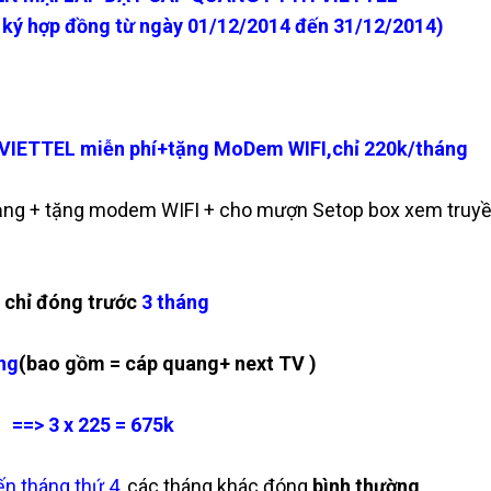
 ký hợp đồng từ ngày 01/12/2014 đến 31/12/2014)
VIETTEL miễn phí+tặng MoDem WIFI,chỉ 220k/tháng
ạng + tặng modem WIFI + cho mượn Setop box xem truy
 chỉ đóng trước
3 tháng
ng
(bao gồm = cáp quang+ next TV )
==> 3 x 225 = 675k
ến tháng thứ 4
, các tháng khác đóng
bình thường