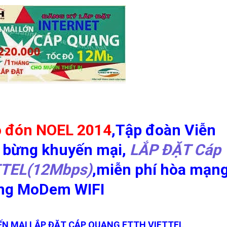
 đón NOEL 2014
,Tập đoàn Viễn
g bừng khuyến mại,
LẮP ĐẶT Cáp
TTEL(12Mbps)
,miễn phí hòa mạn
ng MoDem WIFI
N MẠI LẮP ĐẶT CÁP QUANG FTTH VIETTEL