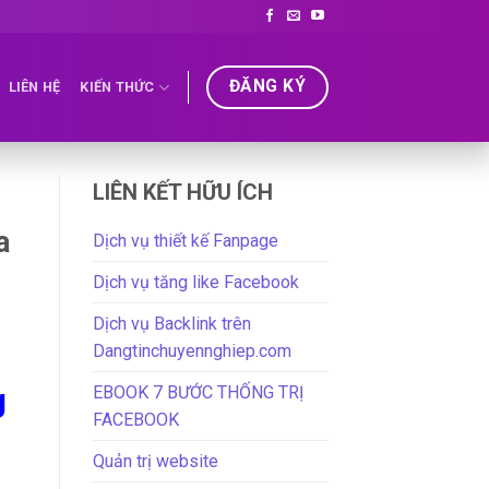
ĐĂNG KÝ
LIÊN HỆ
KIẾN THỨC
LIÊN KẾT HỮU ÍCH
a
Dịch vụ thiết kế Fanpage
Dịch vụ tăng like Facebook
Dịch vụ Backlink trên
Dangtinchuyennghiep.com
g
EBOOK 7 BƯỚC THỐNG TRỊ
FACEBOOK
Quản trị website