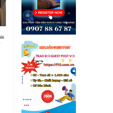
25
thg 11
Giấy Decal Dán Tường Có Keo
iải
Sẵn – Đẹp, Bền, Dễ Thi Công
n