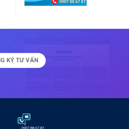
G KÝ TƯ VẤN
0907 88 67 87