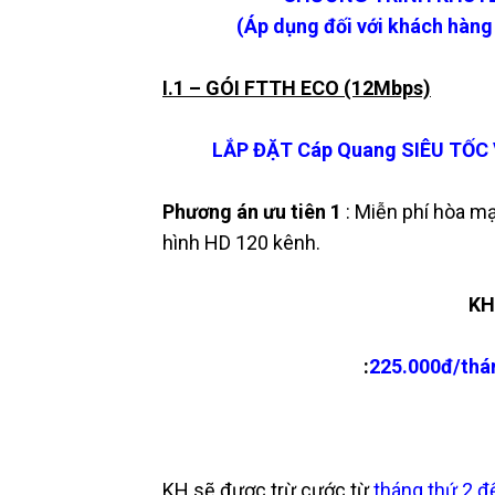
(Áp dụng đối với khách hàng
I.1 – GÓI FTTH ECO (12Mbps)
LẮP ĐẶT Cáp Quang SIÊU TỐC 
Phương án ưu tiên 1
: Miễn phí hòa m
hình HD 120 kênh.
KH
:
225.000đ/thá
KH sẽ được trừ cước từ
tháng thứ 2 đ