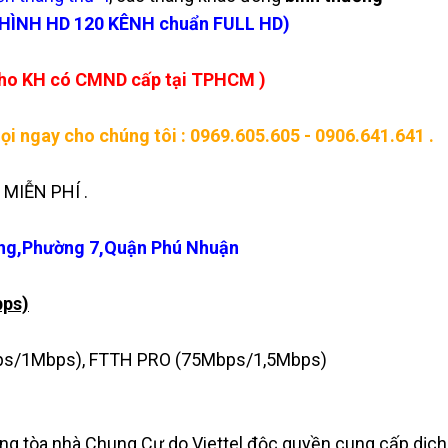
HÌNH HD 120 KÊNH chuẩn FULL HD)
cho KH có CMND cấp tại TPHCM )
ngay cho chúng tôi : 0969.605.605 - 0906.641.641 .
MIỄN PHÍ .
Long,Phường 7,Quận Phú Nhuận
bps)
ps/1Mbps), FTTH PRO (75Mbps/1,5Mbps)
ong tòa nhà Chung Cư do Viettel độc quyền cung cấp dịch