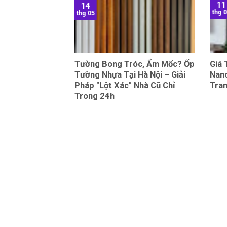
11
14
thg 
thg 05
 Tấm Than Tre
Tường Bong Tróc, Ẩm Mốc? Ốp
Giá
ồ Đề, Long Biên
Tường Nhựa Tại Hà Nội – Giải
Nano
Pháp "Lột Xác" Nhà Cũ Chỉ
Tran
Trong 24h