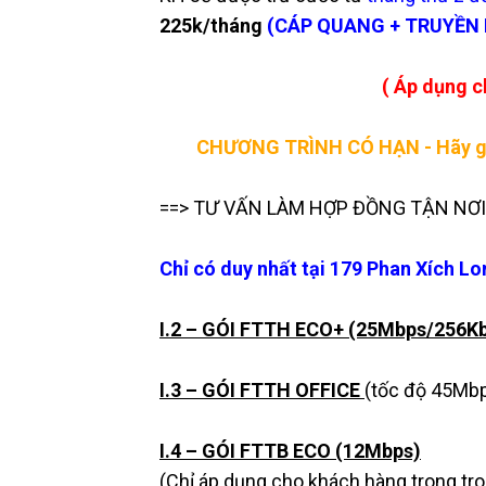
225k/tháng
(CÁP QUANG + TRUYỀN 
( Áp dụng 
CHƯƠNG TRÌNH CÓ HẠN - Hãy gọi 
==> TƯ VẤN LÀM HỢP ĐỒNG TẬN NƠI 
Chỉ có duy nhất tại 179 Phan Xích 
I.2 – GÓI FTTH ECO+ (25Mbps/256K
I.3 – GÓI FTTH OFFICE
(tốc độ 45Mb
I.4 – GÓI FTTB ECO (12Mbps)
(Chỉ áp dụng cho khách hàng trong tr