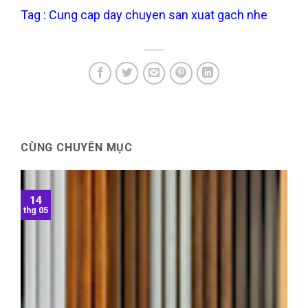
Tag : Cung cap day chuyen san xuat gach nhe
CÙNG CHUYÊN MỤC
14
thg 05