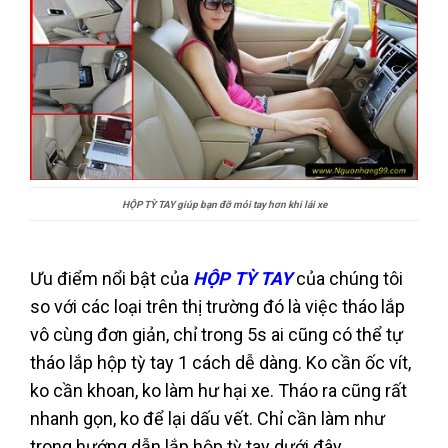
HỘP TỲ TAY giúp bạn đỡ mỏi tay hơn khi lái xe
Ưu điểm nổi bật của
HỘP TỲ TAY
của chúng tôi
so với các loại trên thị trường đó là việc tháo lắp
vô cùng đơn giản, chỉ trong 5s ai cũng có thể tự
tháo lắp hộp tỳ tay 1 cách dễ dàng. Ko cần ốc vít,
ko cần khoan, ko làm hư hại xe. Tháo ra cũng rất
nhanh gọn, ko để lại dấu vết. Chỉ cần làm như
trong hướng dẫn lắp hộp tỳ tay dưới đây