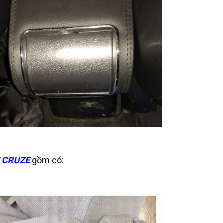
 CRUZE
gồm có: