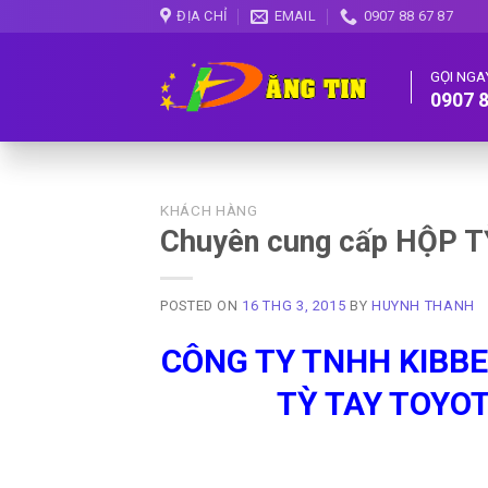
Skip
ĐỊA CHỈ
EMAIL
0907 88 67 87
to
content
GỌI NGA
0907 8
KHÁCH HÀNG
Chuyên cung cấp HỘP 
POSTED ON
16 THG 3, 2015
BY
HUYNH THANH
CÔNG TY TNHH KIBBET
TỲ TAY TOYOT