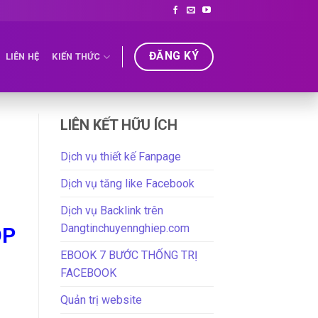
ĐĂNG KÝ
LIÊN HỆ
KIẾN THỨC
LIÊN KẾT HỮU ÍCH
Dịch vụ thiết kế Fanpage
Dịch vụ tăng like Facebook
Dịch vụ Backlink trên
Dangtinchuyennghiep.com
ỘP
EBOOK 7 BƯỚC THỐNG TRỊ
FACEBOOK
Quản trị website