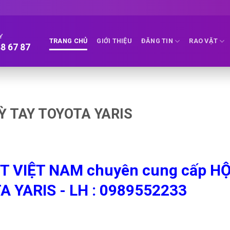
Y
TRANG CHỦ
GIỚI THIỆU
ĐĂNG TIN
RAO VẶT
8 67 87
TỲ TAY TOYOTA YARIS
 VIỆT NAM chuyên cung cấp H
A YARIS - LH : 0989552233