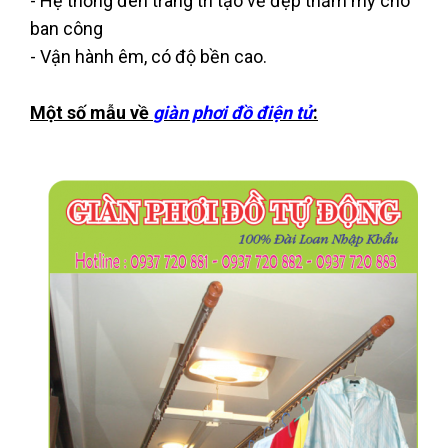
- Hệ thống đèn trang trí tạo vẻ đẹp thẩm mỹ cho
ban công
- Vận hành êm, có độ bền cao.
Một số mẫu về
giàn phơi đồ điện tử
: