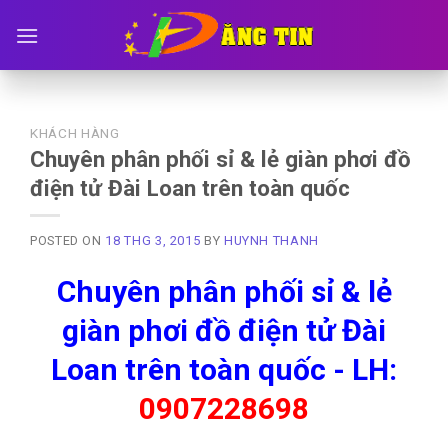
Skip
to
content
KHÁCH HÀNG
Chuyên phân phối sỉ & lẻ giàn phơi đồ
điện tử Đài Loan trên toàn quốc
POSTED ON
18 THG 3, 2015
BY
HUYNH THANH
Chuyên phân phối sỉ & lẻ
giàn phơi đồ điện tử Đài
Loan trên toàn quốc - LH:
0907228698