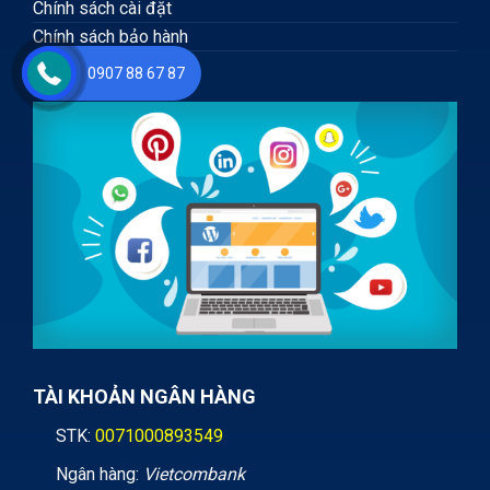
Chính sách cài đặt
Chính sách bảo hành
Hướng dẫn thanh toán
0907 88 67 87
TÀI KHOẢN NGÂN HÀNG
STK:
0071000893549
Ngân hàng:
Vietcombank