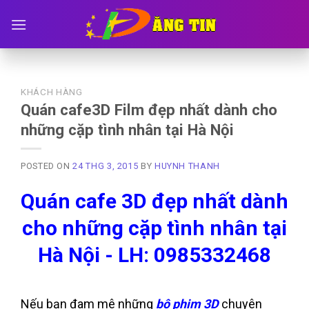
Skip
to
content
KHÁCH HÀNG
Quán cafe3D Film đẹp nhất dành cho
những cặp tình nhân tại Hà Nội
POSTED ON
24 THG 3, 2015
BY
HUYNH THANH
Quán cafe 3D đẹp nhất dành
cho những cặp tình nhân tại
Hà Nội - LH: 0985332468
Nếu bạn đam mê những
bộ phim 3D
chuyên