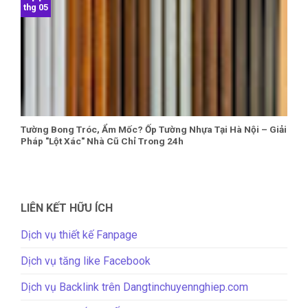
thg 05
Tường Bong Tróc, Ẩm Mốc? Ốp Tường Nhựa Tại Hà Nội – Giải
Pháp "Lột Xác" Nhà Cũ Chỉ Trong 24h
LIÊN KẾT HỮU ÍCH
Dịch vụ thiết kế Fanpage
Dịch vụ tăng like Facebook
Dịch vụ Backlink trên Dangtinchuyennghiep.com