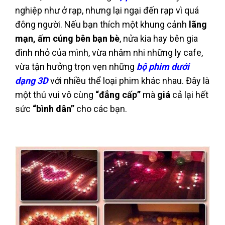
nghiệp như ở rạp, nhưng lại ngại đến rạp vì quá
đông người. Nếu bạn thích một khung cảnh
lãng
mạn, ấm cúng bên bạn bè
, nửa kia hay bên gia
đình nhỏ của mình, vừa nhâm nhi những ly cafe,
vừa tận hưởng trọn vẹn những
bộ phim dưới
dạng 3D
với nhiều thể loại phim khác nhau. Đây là
một thú vui vô cùng
“đẳng cấp”
mà
giá
cả lại hết
sức
“bình dân”
cho các bạn.