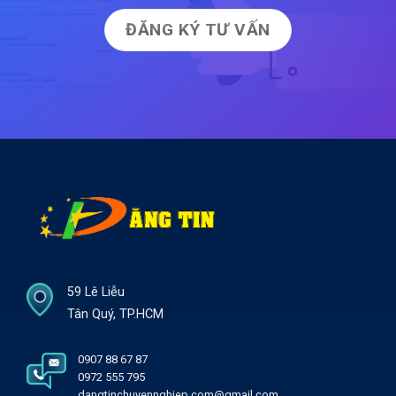
ĐĂNG KÝ TƯ VẤN
59 Lê Liễu
Tân Quý, TP.HCM
0907 88 67 87
0972 555 795
dangtinchuyennghiep.com@gmail.com