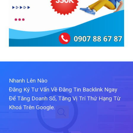
Nhanh Lên Nào
Đăng Ký Tư Vấn Về Đăng Tin Backlink Ngay
Để Tăng Doanh Số, Tăng Vị Trí Thứ Hạng Từ
Khoá Trên Google.