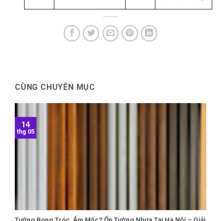
CÙNG CHUYÊN MỤC
14
thg 05
Tường Bong Tróc, Ẩm Mốc? Ốp Tường Nhựa Tại Hà Nội – Giải