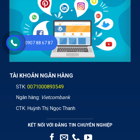
0907 88 67 87
TÀI KHOẢN NGÂN HÀNG
STK:
0071000893549
Ngân hàng:
Vietcombank
CTK: Huỳnh Thị Ngọc Thanh
KẾT NỐI VỚI ĐĂNG TIN CHUYÊN NGHIỆP