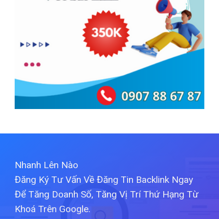
Nhanh Lên Nào
Đăng Ký Tư Vấn Về Đăng Tin Backlink Ngay
Để Tăng Doanh Số, Tăng Vị Trí Thứ Hạng Từ
Khoá Trên Google.