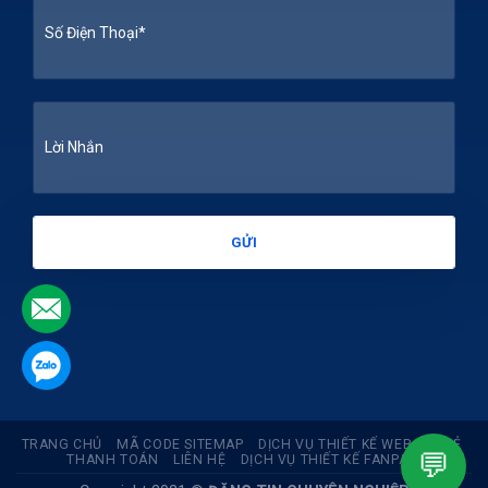
.
.
TRANG CHỦ
MÃ CODE SITEMAP
DỊCH VỤ THIẾT KẾ WEB GIÁ RẺ
💬
THANH TOÁN
LIÊN HỆ
DỊCH VỤ THIẾT KẾ FANPAGE