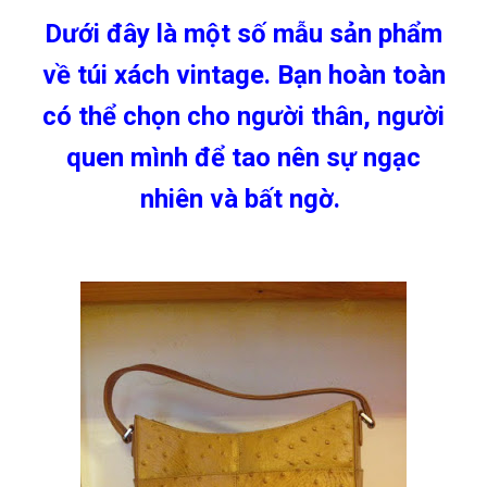
Dưới đây là một số mẫu sản phẩm
về túi xách vintage. Bạn hoàn toàn
có thể chọn cho người thân, người
quen mình để tao nên sự ngạc
nhiên và bất ngờ.