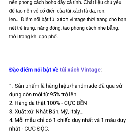
nên phong cách boho đầy cá tính. Chất liệu chủ yếu
để tạo nên vẻ cổ điển của túi xách là da, ren,
túi xách
len... Điểm nổi bật
vintage thời trang cho bạn
nét trẻ trung, năng động, tạo phong cách nhẹ bẫng,
thời trang khi dạo phố.
Đặc điểm nổi bật về
túi xách Vintage
:
1. Sản phẩm là hàng hiệu/handmade đã qua sử
dụng còn mới từ 95% trở lên.
2. Hàng da thật 100% - CỰC BỀN
3. Xuất xứ: Nhật Bản, Mỹ, Italy...
4. Mỗi mẫu chỉ có 1 chiếc duy nhất và 1 màu duy
nhất - CỰC ĐỘC.