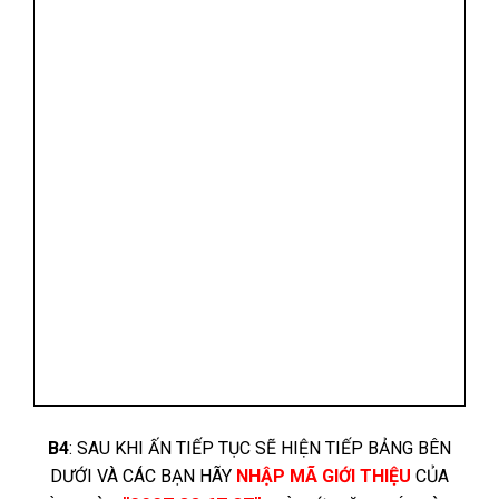
B4
: SAU KHI ẤN TIẾP TỤC SẼ HIỆN TIẾP BẢNG BÊN
DƯỚI VÀ CÁC BẠN HÃY
NHẬP MÃ GIỚI THIỆU
CỦA