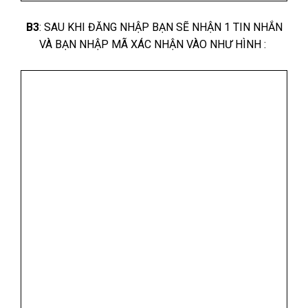
B3
: SAU KHI ĐĂNG NHẬP BẠN SẼ NHẬN 1 TIN NHẮN
VÀ BẠN NHẬP MÃ XÁC NHẬN VÀO NHƯ HÌNH :