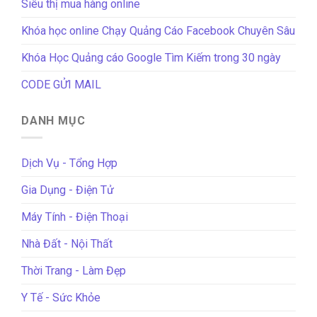
Siêu thị mua hàng online
Khóa học online Chạy Quảng Cáo Facebook Chuyên Sâu
Khóa Học Quảng cáo Google Tìm Kiếm trong 30 ngày
CODE GỬI MAIL
DANH MỤC
Dịch Vụ - Tổng Hợp
Gia Dụng - Điện Tử
Máy Tính - Điện Thoại
Nhà Đất - Nội Thất
Thời Trang - Làm Đẹp
Y Tế - Sức Khỏe