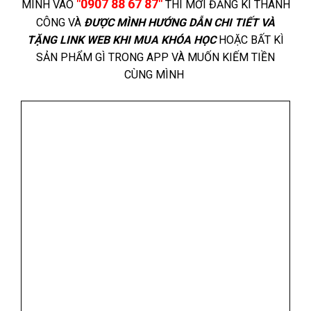
"0907 88 67 87"
MÌNH VÀO
THÌ MỚI ĐĂNG KÍ THÀNH
CÔNG VÀ
ĐƯỢC MÌNH HƯỚNG DẪN CHI TIẾT VÀ
TẶNG LINK WEB KHI MUA KHÓA HỌC
HOẶC BẤT KÌ
SẢN PHẨM GÌ TRONG APP VÀ MUỐN KIẾM TIỀN
CÙNG MÌNH