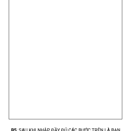
B5
: SAU KHI NHẬP ĐẦY ĐỦ CÁC BƯỚC TRÊN LÀ BẠN