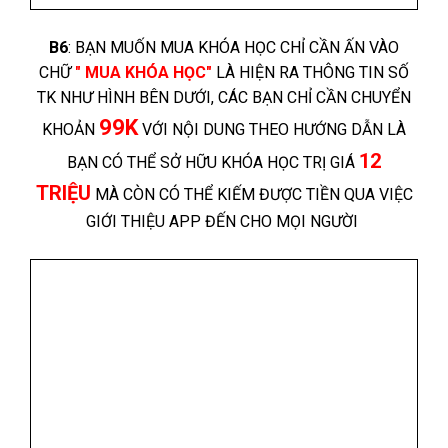
B6
: BẠN MUỐN MUA KHÓA HỌC CHỈ CẦN ẤN VÀO
CHỮ
" MUA KHÓA HỌC"
LÀ HIỆN RA THÔNG TIN SỐ
TK NHƯ HÌNH BÊN DƯỚI, CÁC BẠN CHỈ CẦN CHUYỂN
99K
KHOẢN
VỚI NỘI DUNG THEO HƯỚNG DẪN LÀ
12
BẠN CÓ THỂ SỞ HỮU KHÓA HỌC TRỊ GIÁ
TRIỆU
MÀ CÒN CÓ THỂ KIẾM ĐƯỢC TIỀN QUA VIỆC
GIỚI THIỆU APP ĐẾN CHO MỌI NGƯỜI