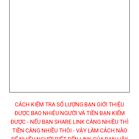
CÁCH KIẾM TRA SỐ LƯỢNG BẠN GIỚI THIỆU
ĐƯỢC BAO NHIÊU NGƯỜI VÀ TIỀN BẠN KIẾM
ĐƯỢC - NẾU BẠN SHARE LINK CÀNG NHIỀU THÌ
TIỀN CÀNG NHIỀU THÔI - VẬY LÀM CÁCH NÀO