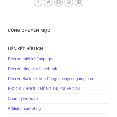
CÙNG CHUYÊN MỤC
LIÊN KẾT HỮU ÍCH
Dịch vụ thiết kế Fanpage
Dịch vụ tăng like Facebook
Dịch vụ Backlink trên Dangtinchuyennghiep.com
EBOOK 7 BƯỚC THỐNG TRỊ FACEBOOK
Quản trị website
Affiliate marketing