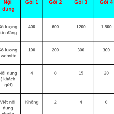
Nội 
Gói 1
Gói 2
Gói 3
Gói 4
dung
Số lượng 
400
600
1200
1.800
tin đăng
Số lượng 
100
200
300
300
website
Nội dung 
4
8
15
20
( khách 
gửi)
Viết nội 
Không
2
4
8
dung 
chuẩn 