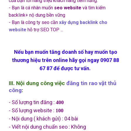
của bạn tới hàng triệu khách hàng tiềm năng.
- Bạn là cá nhân muốn
seo website
và tìm kiếm
backlink+ nộ dung bền vững
- Bạn là công ty seo cần
xây dựng backlink cho
website
hỗ trợ SEO TOP ...
Nếu bạn muốn tăng doanh số hay muốn tạo
thương hiệu trên online hãy gọi ngay
0907 88
67 87
để được tư vấn.
III. Nội dung công việc
đăng tin rao vặt thủ
công
:
- Số lượng tin đăng : 
400
- Số lượng website : 
100
- Nội dung ( khách gửi) : 04 bài
- Viết nội dung chuẩn seo : Không 