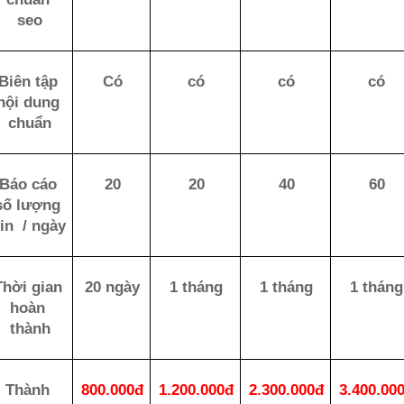
seo
Biên tập 
Có
có
có
có
nội dung 
chuẩn
Báo cáo 
20
20
40
60
số lượng 
tin  / ngày
Thời gian 
20 ngày
1 tháng
1 tháng
1 tháng
hoàn 
thành
Thành 
800.000đ
1.200.000đ
2.300.000đ
3.400.00