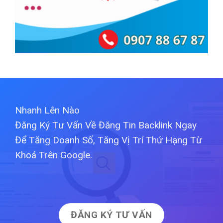
Nhanh Lên Nào
Đăng Ký Tư Vấn Về Đăng Tin Backlink Ngay
Để Tăng Doanh Số, Tăng Vị Trí Thứ Hạng Từ
Khoá Trên Google.
ĐĂNG KÝ TƯ VẤN