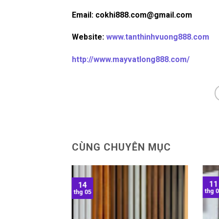
Email: cokhi888.com@gmail.com
Website:
www.tanthinhvuong888.com
http://www.mayvatlong888.com/
CÙNG CHUYÊN MỤC
11
14
thg 
thg 05