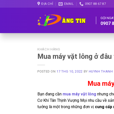
Skip
ĐỊA CHỈ
EMAIL
0907 88 67 87
to
content
GỌI NGA
0907 8
KHÁCH HÀNG
Mua máy vặt lông ở đâu
POSTED ON
17 THG 10, 2022
BY
HUYNH THANH
Mua máy 
Bạn đang cần
mua máy vặt lông
nhưng chư
Cơ Khí Tân Thịnh Vượng Mọi nhu cầu về s
tưởng là một trong những đơn vị
cung cấp 