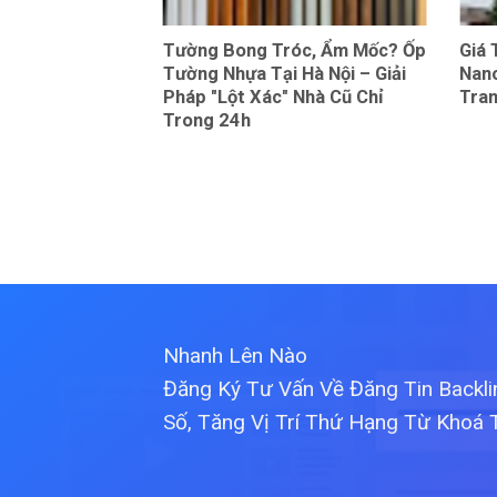
 Tấm Than Tre
Tường Bong Tróc, Ẩm Mốc? Ốp
Giá
ồ Đề, Long Biên
Tường Nhựa Tại Hà Nội – Giải
Nano
Pháp "Lột Xác" Nhà Cũ Chỉ
Tran
Trong 24h
Nhanh Lên Nào
Đăng Ký Tư Vấn Về Đăng Tin Backl
Số, Tăng Vị Trí Thứ Hạng Từ Khoá 