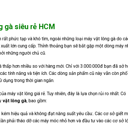
ng gà siêu rẻ HCM
cm rất phức tạp và khó tìm, ngoài những loại máy vặt lông gà do cá
n xuất lớn cung cấp. Thỉnh thoảng bạn sẽ bắt gặp một dòng máy n
ởi những người chủ cũ.
thấp hơn nhiều so với hàng mới. Chỉ với 3.000.000đ bạn đã sở 
các tính năng và tiện ích. Các dòng sản phẩm cũ này vẫn còn phổ
ử dụng trong thời gian ngắn.
của máy vặt lông giá rẻ. Tuy nhiên, đây là lựa chọn rủi ro nhất. Có
áy
vặt lông gà
, bao gồm:
g kém hiệu quả và không đạt năng suất yêu cầu:. Các cơ sở giết 
cần phải tháo dỡ các máy móc nhỏ hơn và đầu tư vào các cơ sở l