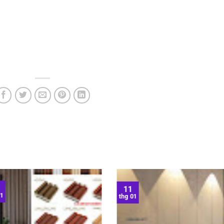
11
01
thg 01