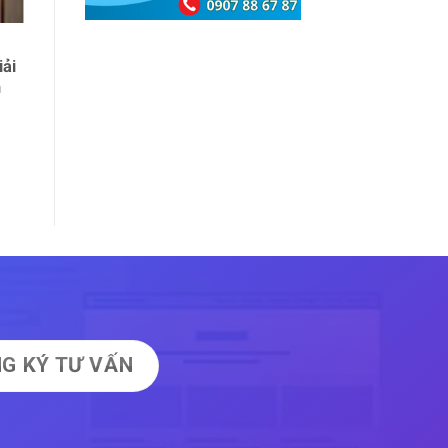
Giấy Decal Dán Tường Có Keo
iải
Sẵn – Đẹp, Bền, Dễ Thi Công
n
G KÝ TƯ VẤN