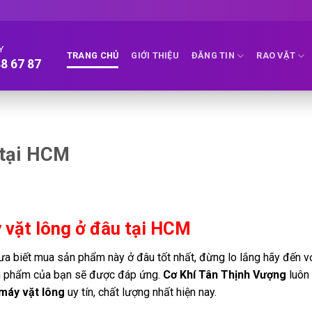
Y
TRANG CHỦ
GIỚI THIỆU
ĐĂNG TIN
RAO VẶT
8 67 87
 tại HCM
vặt lông ở đâu tại HCM
a biết mua sản phẩm này ở đâu tốt nhất, đừng lo lắng hãy đến v
ản phẩm của bạn sẽ được đáp ứng.
Cơ Khí Tân Thịnh Vượng
luôn 
máy vặt lông
uy tín, chất lượng nhất hiện nay.