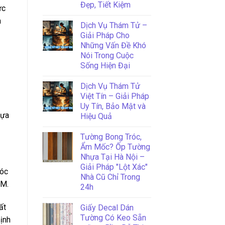
Đẹp, Tiết Kiệm
ực
à
Dịch Vụ Thám Tử –
Giải Pháp Cho
Những Vấn Đề Khó
Nói Trong Cuộc
Sống Hiện Đại
Dịch Vụ Thám Tử
Việt Tín – Giải Pháp
Uy Tín, Bảo Mật và
lựa
Hiệu Quả
Tường Bong Tróc,
Ẩm Mốc? Ốp Tường
Nhựa Tại Hà Nội –
Giải Pháp "Lột Xác"
móc
Nhà Cũ Chỉ Trong
CM.
24h
ất
Giấy Decal Dán
Tường Có Keo Sẵn
ịnh