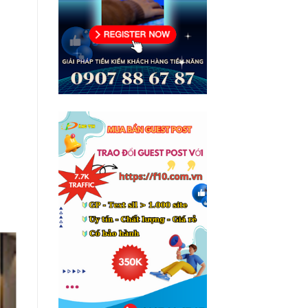
25
thg 11