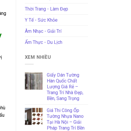
Thời Trang - Làm Đẹp
àng
Y Tế - Sức Khỏe
Âm Nhạc - Giải Trí
y
Ẩm Thực - Du Lịch
XEM NHIỀU
ị
Giấy Dán Tường
Hàn Quốc Chất
Lượng Giá Rẻ –
Trang Trí Nhà Đẹp,
Bền, Sang Trọng
phù
Giá Thi Công Ốp
hẩu
Tường Nhựa Nano
Tại Hà Nội – Giải
Pháp Trang Trí Bền