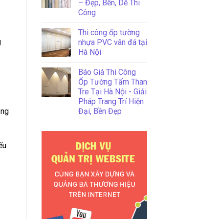
– Đẹp, Bền, Dễ Thi
Công
Thi công ốp tường
g
nhựa PVC vân đá tại
Hà Nội
Báo Giá Thi Công
Ốp Tường Tấm Than
Tre Tại Hà Nội - Giải
Pháp Trang Trí Hiện
ảng
Đại, Bền Đẹp
ếu