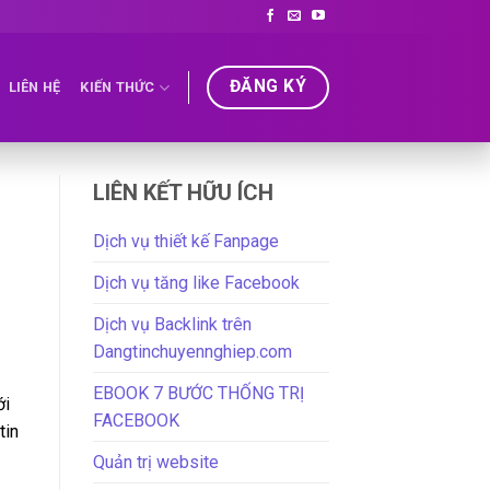
ĐĂNG KÝ
LIÊN HỆ
KIẾN THỨC
LIÊN KẾT HỮU ÍCH
Dịch vụ thiết kế Fanpage
Dịch vụ tăng like Facebook
Dịch vụ Backlink trên
Dangtinchuyennghiep.com
EBOOK 7 BƯỚC THỐNG TRỊ
ới
FACEBOOK
tin
Quản trị website