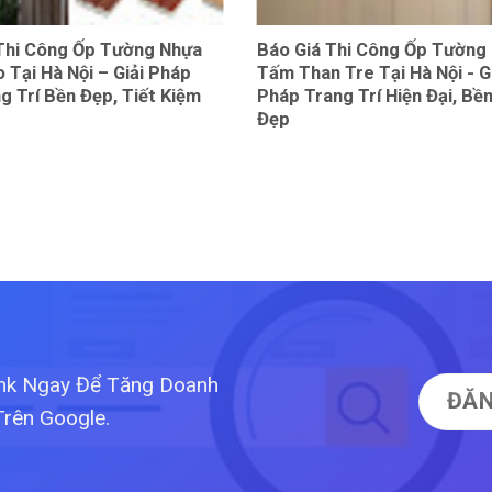
 Thi Công Ốp Tường Nhựa
Báo Giá Thi Công Ốp Tường
 Tại Hà Nội – Giải Pháp
Tấm Than Tre Tại Hà Nội - G
g Trí Bền Đẹp, Tiết Kiệm
Pháp Trang Trí Hiện Đại, Bề
Đẹp
ink Ngay Để Tăng Doanh
ĐĂN
Trên Google.