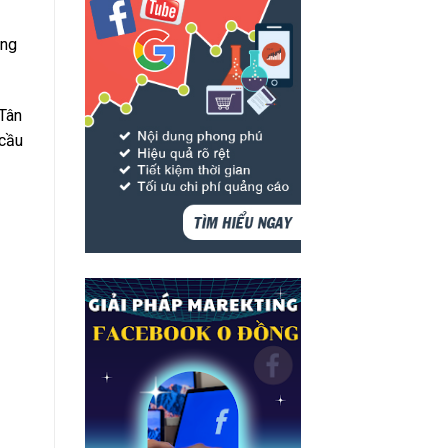
ông
 Tân
 cầu