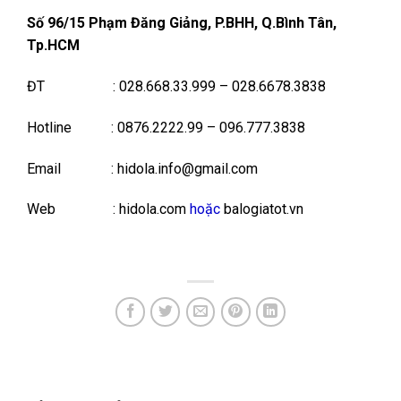
Số 96/15 Phạm Đăng Giảng, P.BHH, Q.Bình Tân,
Tp.HCM
ĐT
: 028.668.33.999 – 028.6678.3838
Hotline
: 0876.2222.99 – 096.777.3838
Email
: hidola.info@gmail.com
Web
: hidola.com
hoặc
balogiatot.vn