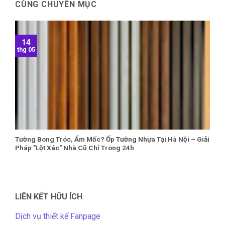
CÙNG CHUYÊN MỤC
14
thg 05
Tường Bong Tróc, Ẩm Mốc? Ốp Tường Nhựa Tại Hà Nội – Giải
Pháp "Lột Xác" Nhà Cũ Chỉ Trong 24h
LIÊN KẾT HỮU ÍCH
Dịch vụ thiết kế Fanpage