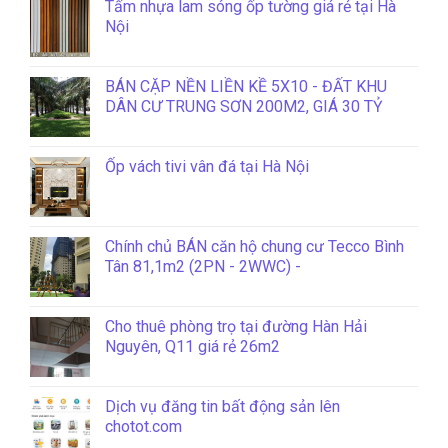
Tấm nhựa lam sóng ốp tường giá rẻ tại Hà
Nội
BÁN CẶP NỀN LIỀN KỀ 5X10 - ĐẤT KHU
DÂN CƯ TRUNG SƠN 200M2, GIÁ 30 TỶ
Ốp vách tivi vân đá tại Hà Nội
Chính chủ BÁN căn hộ chung cư Tecco Bình
Tân 81,1m2 (2PN - 2WWC) -
Cho thuê phòng trọ tại đường Hàn Hải
Nguyên, Q11 giá rẻ 26m2
Dịch vụ đăng tin bất động sản lên
chotot.com