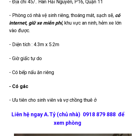
- Địa chỉ 45/.. Hàn Hải Nguyên, P16, Quận 11
- Phòng có nhà vệ sinh riêng, thoáng mát, sạch sẽ,
có
internet, giữ xe miễn phí,
khu vực an ninh, hẻm xe lớn
vào được.
- Diện tích : 4.3m x 5.2m
- Giờ giấc tự do
- Có bếp nấu ăn riêng
- Có gác
- Ưu tiên cho sinh viên và vợ chồng thuê ở
Liên hệ ngay A.Tỷ (chủ nhà) 0918 879 888 để
xem phòng