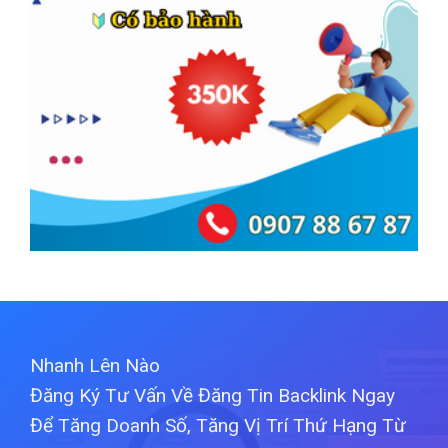
Nhanh Lên Nào
Đăng Ký Tư Vấn Về Đăng Tin Backlink Ngay
Để Tăng Doanh Số, Tăng Vị Trí Thứ Hạng Từ