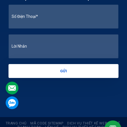
.
.
TRANG CHỦ
MÃ CODE SITEMAP
DỊCH VỤ THIẾT KẾ WEB GIÁ RẺ