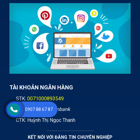
TÀI KHOẢN NGÂN HÀNG
STK:
0071000893549
Ngân hàng:
Vietcombank
0907 88 67 87
CTK: Huỳnh Thị Ngọc Thanh
KẾT NỐI VỚI ĐĂNG TIN CHUYÊN NGHIỆP