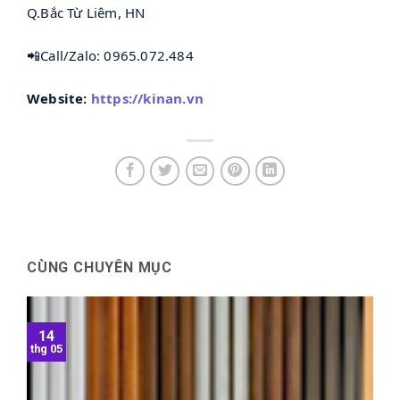
Q.Bắc Từ Liêm, HN
📲Call/Zalo: 0965.072.484
Website:
https://kinan.vn
CÙNG CHUYÊN MỤC
14
thg 05