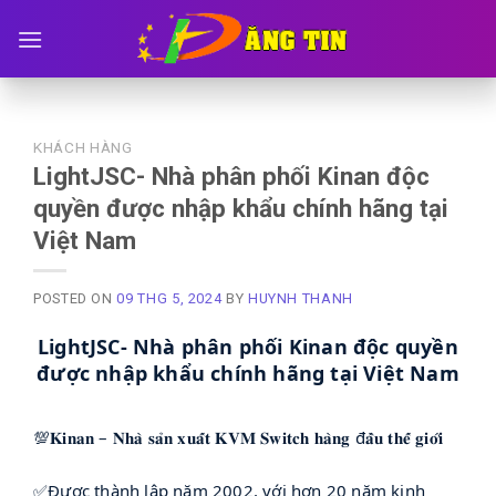
Skip
to
content
KHÁCH HÀNG
LightJSC- Nhà phân phối Kinan độc
quyền được nhập khẩu chính hãng tại
Việt Nam
POSTED ON
09 THG 5, 2024
BY
HUYNH THANH
LightJSC- Nhà phân phối Kinan độc quyền
được nhập khẩu chính hãng tại Việt Nam
💯𝐊𝐢𝐧𝐚𝐧 – 𝐍𝐡𝐚̀ 𝐬𝐚̉𝐧 𝐱𝐮𝐚̂́𝐭 𝐊𝐕𝐌 𝐒𝐰𝐢𝐭𝐜𝐡 𝐡𝐚̀𝐧𝐠 đ𝐚̂̀𝐮 𝐭𝐡𝐞̂́ 𝐠𝐢𝐨̛́𝐢
✅Được thành lập năm 2002, với hơn 20 năm kinh