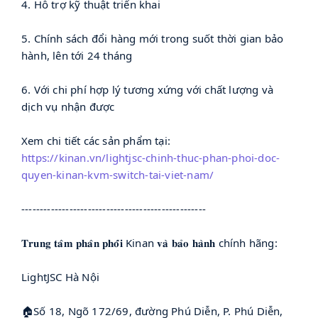
4. Hỗ trợ kỹ thuật triển khai
5. Chính sách đổi hàng mới trong suốt thời gian bảo
hành, lên tới 24 tháng
6. Với chi phí hợp lý tương xứng với chất lượng và
dịch vụ nhận được
Xem chi tiết các sản phẩm tại:
https://kinan.vn/lightjsc-chinh-thuc-phan-phoi-doc-
quyen-kinan-kvm-switch-tai-viet-nam/
--------------------------------------------------
𝐓𝐫𝐮𝐧𝐠 𝐭𝐚̂𝐦 𝐩𝐡𝐚̂𝐧 𝐩𝐡𝐨̂́𝐢 Kinan 𝐯𝐚̀ 𝐛𝐚̉𝐨 𝐡𝐚̀𝐧𝐡 chính hãng:
LightJSC Hà Nội
🏠Số 18, Ngõ 172/69, đường Phú Diễn, P. Phú Diễn,