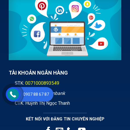
TÀI KHOẢN NGÂN HÀNG
STK:
0071000893549
Ngân hàng:
Vietcombank
0907 88 67 87
CTK: Huỳnh Thị Ngọc Thanh
KẾT NỐI VỚI ĐĂNG TIN CHUYÊN NGHIỆP