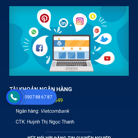
TÀI KHOẢN NGÂN HÀNG
0907 88 67 87
STK:
0071000893549
Ngân hàng:
Vietcombank
CTK: Huỳnh Thị Ngọc Thanh