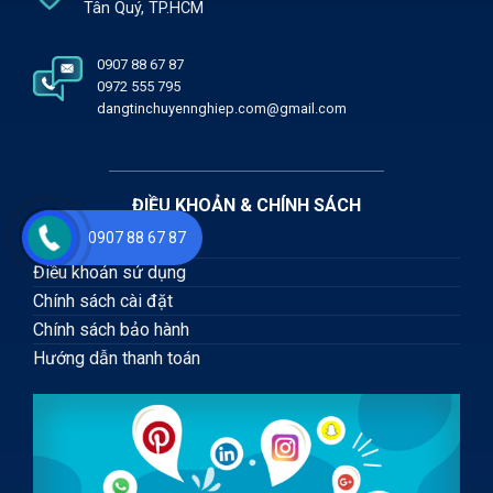
Tân Quý, TP.HCM
0907 88 67 87
0972 555 795
dangtinchuyennghiep.com@gmail.com
ĐIỀU KHOẢN & CHÍNH SÁCH
0907 88 67 87
Chính sách bảo mật
Điều khoản sử dụng
Chính sách cài đặt
Chính sách bảo hành
Hướng dẫn thanh toán