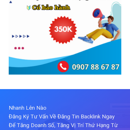
Nhanh Lên Nào
Đăng Ký Tư Vấn Về Đăng Tin Backlink Ngay
Để Tăng Doanh Số, Tăng Vị Trí Thứ Hạng Từ