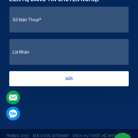
.
.
TRANG CHỦ
MÃ CODE SITEMAP
DỊCH VỤ THIẾT KẾ WEB GIÁ RẺ